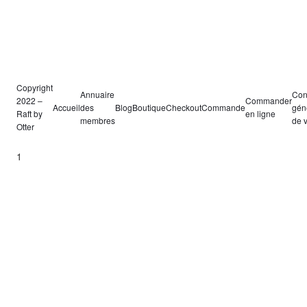
Copyright
Annuaire
Con
2022 –
Commander
Accueil
des
Blog
Boutique
Checkout
Commande
gén
Raft by
en ligne
membres
de 
Otter
1