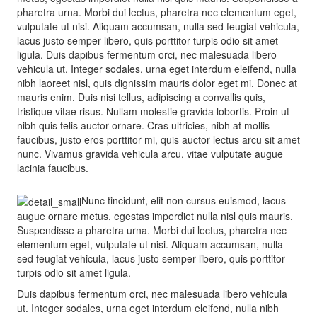
pharetra urna. Morbi dui lectus, pharetra nec elementum eget,
vulputate ut nisi. Aliquam accumsan, nulla sed feugiat vehicula,
lacus justo semper libero, quis porttitor turpis odio sit amet
ligula. Duis dapibus fermentum orci, nec malesuada libero
vehicula ut. Integer sodales, urna eget interdum eleifend, nulla
nibh laoreet nisl, quis dignissim mauris dolor eget mi. Donec at
mauris enim. Duis nisi tellus, adipiscing a convallis quis,
tristique vitae risus. Nullam molestie gravida lobortis. Proin ut
nibh quis felis auctor ornare. Cras ultricies, nibh at mollis
faucibus, justo eros porttitor mi, quis auctor lectus arcu sit amet
nunc. Vivamus gravida vehicula arcu, vitae vulputate augue
lacinia faucibus.
Nunc tincidunt, elit non cursus euismod, lacus
augue ornare metus, egestas imperdiet nulla nisl quis mauris.
Suspendisse a pharetra urna. Morbi dui lectus, pharetra nec
elementum eget, vulputate ut nisi. Aliquam accumsan, nulla
sed feugiat vehicula, lacus justo semper libero, quis porttitor
turpis odio sit amet ligula.
Duis dapibus fermentum orci, nec malesuada libero vehicula
ut. Integer sodales, urna eget interdum eleifend, nulla nibh