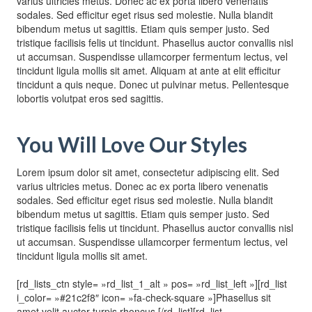
varius ultricies metus. Donec ac ex porta libero venenatis
sodales. Sed efficitur eget risus sed molestie. Nulla blandit
bibendum metus ut sagittis. Etiam quis semper justo. Sed
tristique facilisis felis ut tincidunt. Phasellus auctor convallis nisl
ut accumsan. Suspendisse ullamcorper fermentum lectus, vel
tincidunt ligula mollis sit amet. Aliquam at ante at elit efficitur
tincidunt a quis neque. Donec ut pulvinar metus. Pellentesque
lobortis volutpat eros sed sagittis.
You Will Love Our Styles
Lorem ipsum dolor sit amet, consectetur adipiscing elit. Sed
varius ultricies metus. Donec ac ex porta libero venenatis
sodales. Sed efficitur eget risus sed molestie. Nulla blandit
bibendum metus ut sagittis. Etiam quis semper justo. Sed
tristique facilisis felis ut tincidunt. Phasellus auctor convallis nisl
ut accumsan. Suspendisse ullamcorper fermentum lectus, vel
tincidunt ligula mollis sit amet.
[rd_lists_ctn style= »rd_list_1_alt » pos= »rd_list_left »][rd_list
i_color= »#21c2f8″ icon= »fa-check-square »]Phasellus sit
amet velit auctor turpis rhoncus.[/rd_list][rd_list