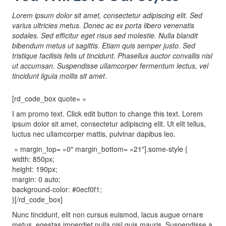
Lorem ipsum dolor sit amet, consectetur adipiscing elit. Sed
varius ultricies metus. Donec ac ex porta libero venenatis
sodales. Sed efficitur eget risus sed molestie. Nulla blandit
bibendum metus ut sagittis. Etiam quis semper justo. Sed
tristique facilisis felis ut tincidunt. Phasellus auctor convallis nisl
ut accumsan. Suspendisse ullamcorper fermentum lectus, vel
tincidunt ligula mollis sit amet
.
[rd_code_box quote= »
I am promo text. Click edit button to change this text. Lorem
ipsum dolor sit amet, consectetur adipiscing elit. Ut elit tellus,
luctus nec ullamcorper mattis, pulvinar dapibus leo.
» margin_top= »0″ margin_bottom= »21″].some-style {
width: 850px;
height: 190px;
margin: 0 auto;
background-color: #0ecf0f1;
}[/rd_code_box]
Nunc tincidunt, elit non cursus euismod, lacus augue ornare
metus, egestas imperdiet nulla nisl quis mauris. Suspendisse a