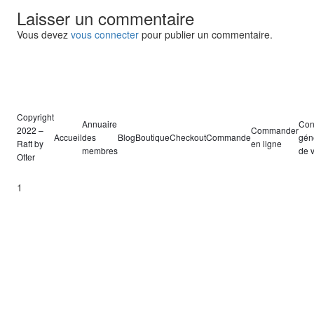
Laisser un commentaire
Vous devez
vous connecter
pour publier un commentaire.
Copyright
Annuaire
Con
2022 –
Commander
Accueil
des
Blog
Boutique
Checkout
Commande
gén
Raft by
en ligne
membres
de 
Otter
1