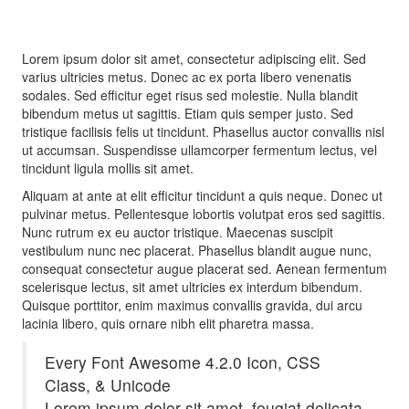
Lorem ipsum dolor sit amet, consectetur adipiscing elit. Sed
varius ultricies metus. Donec ac ex porta libero venenatis
sodales. Sed efficitur eget risus sed molestie. Nulla blandit
bibendum metus ut sagittis. Etiam quis semper justo. Sed
tristique facilisis felis ut tincidunt. Phasellus auctor convallis nisl
ut accumsan. Suspendisse ullamcorper fermentum lectus, vel
tincidunt ligula mollis sit amet.
Aliquam at ante at elit efficitur tincidunt a quis neque. Donec ut
pulvinar metus. Pellentesque lobortis volutpat eros sed sagittis.
Nunc rutrum ex eu auctor tristique. Maecenas suscipit
vestibulum nunc nec placerat. Phasellus blandit augue nunc,
consequat consectetur augue placerat sed. Aenean fermentum
scelerisque lectus, sit amet ultricies ex interdum bibendum.
Quisque porttitor, enim maximus convallis gravida, dui arcu
lacinia libero, quis ornare nibh elit pharetra massa.
Every Font Awesome 4.2.0 Icon, CSS
Class, & Unicode
Lorem ipsum dolor sit amet, feugiat delicata