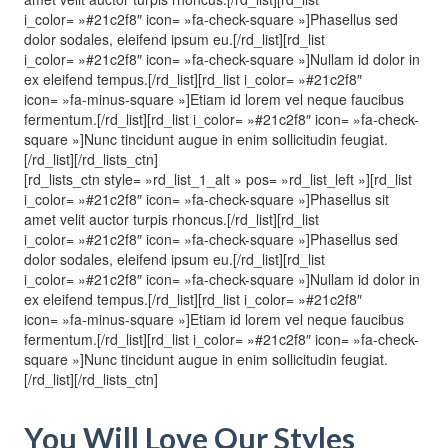
i_color= »#21c2f8″ icon= »fa-check-square »]Phasellus sed
dolor sodales, eleifend ipsum eu.[/rd_list][rd_list
i_color= »#21c2f8″ icon= »fa-check-square »]Nullam id dolor in
ex eleifend tempus.[/rd_list][rd_list i_color= »#21c2f8″
icon= »fa-minus-square »]Etiam id lorem vel neque faucibus
fermentum.[/rd_list][rd_list i_color= »#21c2f8″ icon= »fa-check-
square »]Nunc tincidunt augue in enim sollicitudin feugiat.
[/rd_list][/rd_lists_ctn]
[rd_lists_ctn style= »rd_list_1_alt » pos= »rd_list_left »][rd_list
i_color= »#21c2f8″ icon= »fa-check-square »]Phasellus sit
amet velit auctor turpis rhoncus.[/rd_list][rd_list
i_color= »#21c2f8″ icon= »fa-check-square »]Phasellus sed
dolor sodales, eleifend ipsum eu.[/rd_list][rd_list
i_color= »#21c2f8″ icon= »fa-check-square »]Nullam id dolor in
ex eleifend tempus.[/rd_list][rd_list i_color= »#21c2f8″
icon= »fa-minus-square »]Etiam id lorem vel neque faucibus
fermentum.[/rd_list][rd_list i_color= »#21c2f8″ icon= »fa-check-
square »]Nunc tincidunt augue in enim sollicitudin feugiat.
[/rd_list][/rd_lists_ctn]
You Will Love Our Styles