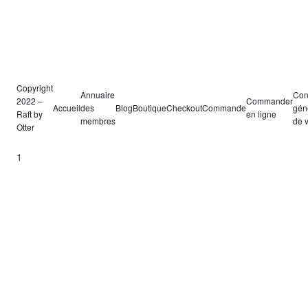
Copyright
Annuaire
Con
2022 –
Commander
Accueil
des
Blog
Boutique
Checkout
Commande
gén
Raft by
en ligne
membres
de 
Otter
1