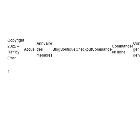
Copyright
Annuaire
Con
2022 –
Commander
Accueil
des
Blog
Boutique
Checkout
Commande
gén
Raft by
en ligne
membres
de 
Otter
1